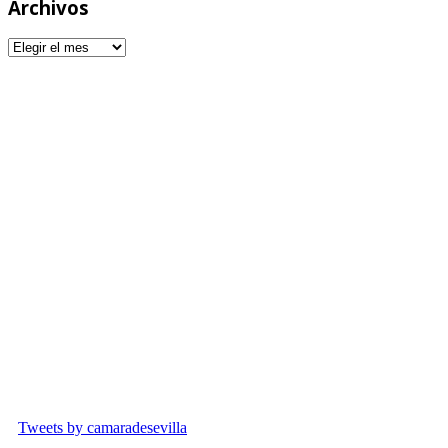
Archivos
Archivos
677 964 033
Plaza de la contratación, 8
info@fundacioncamaradesevilla.com
Tweets by camaradesevilla