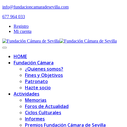
Skip
info@fundacioncamaradesevilla.com
to
677 964 033
content
Registro
Mi cuenta
Toggle
navigation
HOME
Fundación Cámara
¿Quienes somos?
Fines y Objetivos
Patronato
Hazte socio
Actividades
Memorias
Foros de Actualidad
Ciclos Culturales
Informes
Premios Fundación Cámara de Sevilla