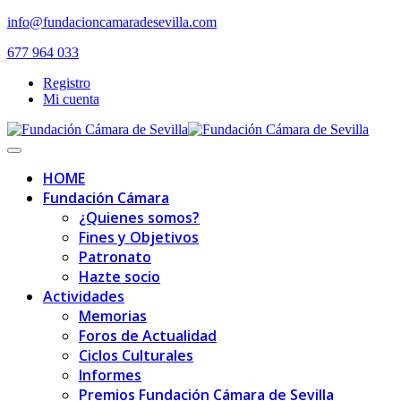
Skip
info@fundacioncamaradesevilla.com
to
677 964 033
content
Registro
Mi cuenta
Toggle
navigation
HOME
Fundación Cámara
¿Quienes somos?
Fines y Objetivos
Patronato
Hazte socio
Actividades
Memorias
Foros de Actualidad
Ciclos Culturales
Informes
Premios Fundación Cámara de Sevilla