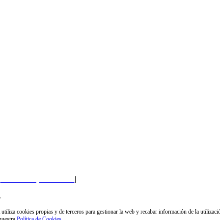
677 964 033
Plaza de la contratación, 8
info@fundacioncamaradesevilla.com
Política de privacidad
|
Política de Cookies
|
Perfil del Contratante
.
 propias y de terceros para gestionar la web y recabar información de la utilización de l
 nuestra
Política de Cookies.