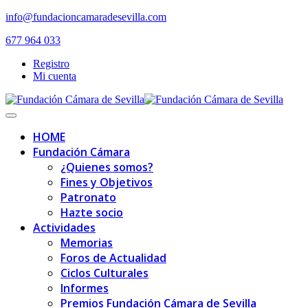
Skip
info@fundacioncamaradesevilla.com
to
677 964 033
content
Registro
Mi cuenta
Toggle
navigation
HOME
Fundación Cámara
¿Quienes somos?
Fines y Objetivos
Patronato
Hazte socio
Actividades
Memorias
Foros de Actualidad
Ciclos Culturales
Informes
Premios Fundación Cámara de Sevilla