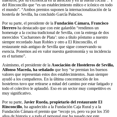
maestros, por su excelencia en la atención y en la buena cocina”. Y
del Rinconcillo que “es un establecimiento mítico e icónico en todo
el mundo”. “Ambos premios suponen la internacionalización de la
hostería de Sevilla, ha concluido García Palacios.
Por su parte, el presidente de la
Fundación Cámara, Francisco
Herrero
ha destacado que con este galardón “rendimos un
homenaje a la cocina tradicional de Sevilla, con la entrega de dos
merecidos ‘Cucharones de Plata’: uno a título póstumo a nuestro
siempre recordado Juan Robles y otro a El Rinconcillo, el
restaurante más antiguo de Sevilla que sigue conservando su
esencia. Ponemos así en valor nuestra gastronomía y su incidencia
en el turismo”.
Asimismo, el presidente de la
Asociación de Hosteleros de Sevilla,
Alfonso Maceda, ha señalado
que hoy “se premian los buenos
valores que representan estos dos establecimientos. Juan siempre
ayudó a los compañeros. En la última concentración de los
hosteleros tuvo que retirarse a mitad del camino por estar fatigado y
todo el colectivo le aplaudió. Eso en un sector muy competitivo es
muy significativo.
Por su parte,
Javier Rueda, propietario del restaurante El
Rinconcillo
, ha agradecido a la Fundación Caja Rural y a la
Fundación Cámara el premio que “recojo yo, pero va por los 350
años de historia y a todo el personal que ha pasado por este