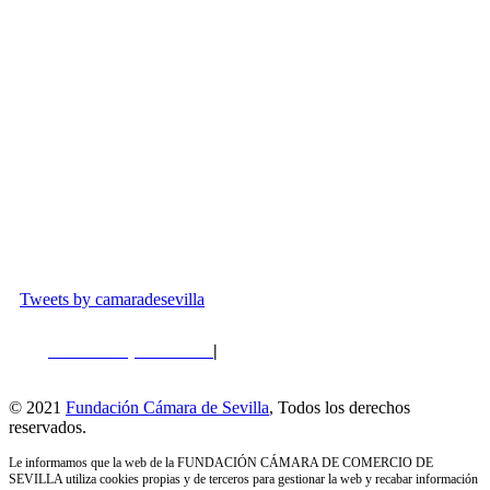
677 964 033
Plaza de la contratación, 8
info@fundacioncamaradesevilla.com
Tweets by camaradesevilla
Política de privacidad
|
Política de Cookies
|
Perfil del
Contratante
© 2021
Fundación Cámara de Sevilla
, Todos los derechos
reservados.
Le informamos que la web de la FUNDACIÓN CÁMARA DE COMERCIO DE
SEVILLA utiliza cookies propias y de terceros para gestionar la web y recabar información