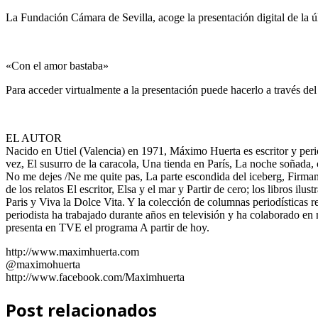
La Fundación Cámara de Sevilla, acoge la presentación digital de la
«Con el amor bastaba»
Para acceder virtualmente a la presentación puede hacerlo a través del
EL AUTOR
Nacido en Utiel (Valencia) en 1971, Máximo Huerta es escritor y perio
vez, El susurro de la caracola, Una tienda en París, La noche soñada
No me dejes /Ne me quite pas, La parte escondida del iceberg, Firmam
de los relatos El escritor, Elsa y el mar y Partir de cero; los libros ilu
Paris y Viva la Dolce Vita. Y la colección de columnas periodísticas
periodista ha trabajado durante años en televisión y ha colaborado e
presenta en TVE el programa A partir de hoy.
http://www.maximhuerta.com
@maximohuerta
http://www.facebook.com/Maximhuerta
Post relacionados