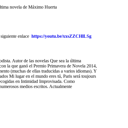
 última novela de Máximo Huerta
 siguiente enlace
https://youtu.be/xxsZZCHlLSg
dista. Autor de las novelas Que sea la última
, con la que ganó el Premio Primavera de Novela 2014,
ento (muchas de ellas traducidas a varios idiomas). Y
strados Mi lugar en el mundo eres tú, Paris será toujours
 recogidas en Intimidad Improvisada. Como
n numerosos medios escritos. Actualmente