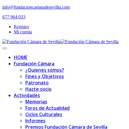
Skip
info@fundacioncamaradesevilla.com
to
677 964 033
content
Registro
Mi cuenta
Toggle
navigation
HOME
Fundación Cámara
¿Quienes somos?
Fines y Objetivos
Patronato
Hazte socio
Actividades
Memorias
Foros de Actualidad
Ciclos Culturales
Informes
Premios Fundación Cámara de Sevilla