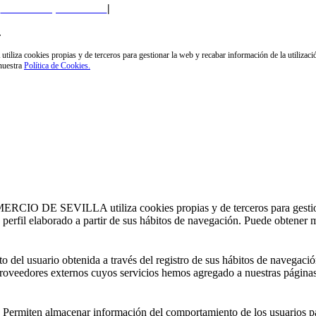
Política de privacidad
|
Política de Cookies
|
Perfil del Contratante
.
 propias y de terceros para gestionar la web y recabar información de la utilización de l
 nuestra
Política de Cookies.
 SEVILLA utiliza cookies propias y de terceros para gestionar la
un perfil elaborado a partir de sus hábitos de navegación. Puede obtener
del usuario obtenida a través del registro de sus hábitos de navegació
r proveedores externos cuyos servicios hemos agregado a nuestras páginas
 Permiten almacenar información del comportamiento de los usuarios pa