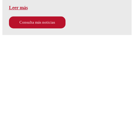
Leer más
Consulta más noticias
677 964 033
Plaza de la contratación, 8
info@fundacioncamaradesevilla.com