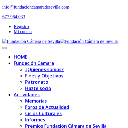
Skip
info@fundacioncamaradesevilla.com
to
677 964 033
content
Registro
Mi cuenta
Toggle
navigation
HOME
Fundación Cámara
¿Quienes somos?
Fines y Objetivos
Patronato
Hazte socio
Actividades
Memorias
Foros de Actualidad
Ciclos Culturales
Informes
Premios Fundación Cámara de Sevilla