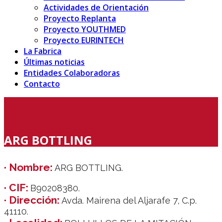
Actividades de Orientación
Proyecto Replanta
Proyecto YOUTHMED
Proyecto EURINTECH
La Fabrica
Últimas noticias
Entidades Colaboradoras
Contacto
ARG BOTTLING
· Nombre:
ARG BOTTLING.
· CIF:
B90208380.
· Dirección:
Avda. Mairena del Aljarafe 7, C.p.
41110.