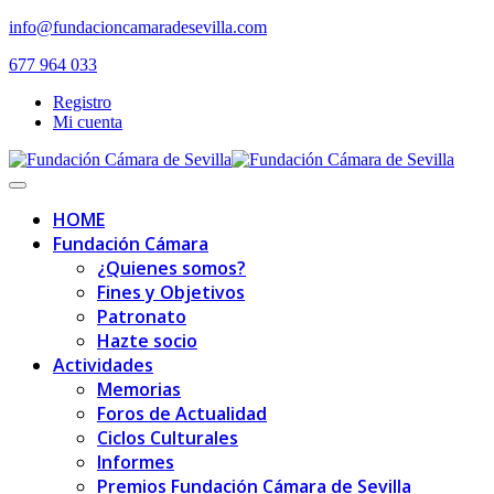
Skip
info@fundacioncamaradesevilla.com
to
677 964 033
content
Registro
Mi cuenta
Toggle
navigation
HOME
Fundación Cámara
¿Quienes somos?
Fines y Objetivos
Patronato
Hazte socio
Actividades
Memorias
Foros de Actualidad
Ciclos Culturales
Informes
Premios Fundación Cámara de Sevilla