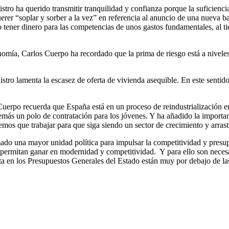
stro ha querido transmitir tranquilidad y confianza porque la suficienc
uerer “soplar y sorber a la vez” en referencia al anuncio de una nueva 
o tener dinero para las competencias de unos gastos fundamentales, al 
nomía, Carlos Cuerpo ha recordado que la prima de riesgo está a nivele
istro lamenta la escasez de oferta de vivienda asequible. En este sentid
uerpo recuerda que España está en un proceso de reindustrialización en
s un polo de contratación para los jóvenes. Y ha añadido la importanci
emos que trabajar para que siga siendo un sector de crecimiento y arra
mado una mayor unidad política para impulsar la
competitividad y presup
e permitan ganar en modernidad y competitividad. Y para ello son necesa
ta en los Presupuestos Generales del Estado están muy por debajo de la