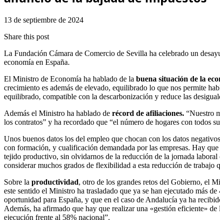
13 de septiembre de 2024
Share this post
La Fundación Cámara de Comercio de Sevilla ha celebrado un desayuno
economía en España.
El Ministro de Economía ha hablado de la
buena situación de la ec
crecimiento es además de elevado, equilibrado lo que nos permite hab
equilibrado, compatible con la descarbonización y reduce las desigua
Además el Ministro ha hablado de
récord de afiliaciones.
“Nuestro me
los contratos” y ha recordado que “el número de hogares con todos s
Unos buenos datos los del empleo que chocan con los datos negativos
con formación, y cualificación demandada por las empresas. Hay que a
tejido productivo, sin olvidarnos de la reducción de la jornada labora
considerar muchos grados de flexibilidad a esta reducción de trabajo qu
Sobre la
productividad
, otro de los grandes retos del Gobierno, el M
este sentido el Ministro ha trasladado que ya se han ejecutado más d
oportunidad para España, y que en el caso de Andalucía ya ha recibido 
Además, ha afirmado que hay que realizar una «gestión eficiente» de 
ejecución frente al 58% nacional”.