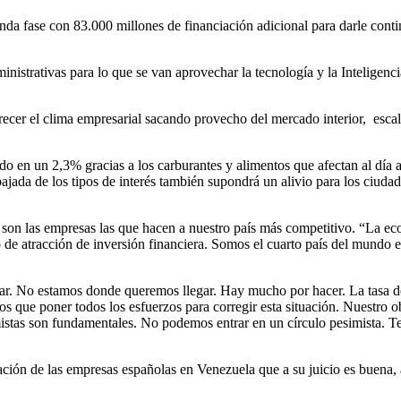
da fase con 83.000 millones de financiación adicional para darle conti
strativas para lo que se van aprovechar la tecnología y la Inteligencia A
cer el clima empresarial sacando provecho del mercado interior, escalar
o en un 2,3% gracias a los carburantes y alimentos que afectan al día 
ajada de los tipos de interés también supondrá un alivio para los ciuda
 son las empresas las que hacen a nuestro país más competitivo. “La e
o de atracción de inversión financiera. Somos el cuarto país del mundo
ar. No estamos donde queremos llegar. Hay mucho por hacer. La tasa de
ue poner todos los esfuerzos para corregir esta situación. Nuestro objet
stas son fundamentales. No podemos entrar en un círculo pesimista. Ten
ación de las empresas españolas en Venezuela que a su juicio es buena