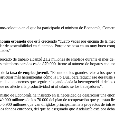
-coloquio en el que ha participado el ministro de Economía, Comercio
onomía española
que está creciendo “cuatro veces por encima de la me
lar de sostenibilidad en el tiempo. Porque se basa en un muy buen comp
ldades”
rcado de trabajo alcanzó 21,2 millones de empleos durante el mes de 
us miembros parados es de 870.000 frente al número de hogares con to
 de la
tasa de empleo juvenil.
“Es uno de los grandes retos a los que 
rticular más herramientas cómo la Fp Dual para reducir ese desajuste 
l en la que tenemos que seguir trabajando dada la heterogeneidad de los
e no afecte a la productividad ni al salario se los trabajadores”.
inistro de Economía ha insistido en la necesidad de desarrollar una enor
e 40.000 millones de los 70.000 del plan de recuperación que ya están
6.900 millones que van dirigidos principalmente a proyectos de infraest
los fondos europeos, del que ha asegurado que Andalucía está por debaj