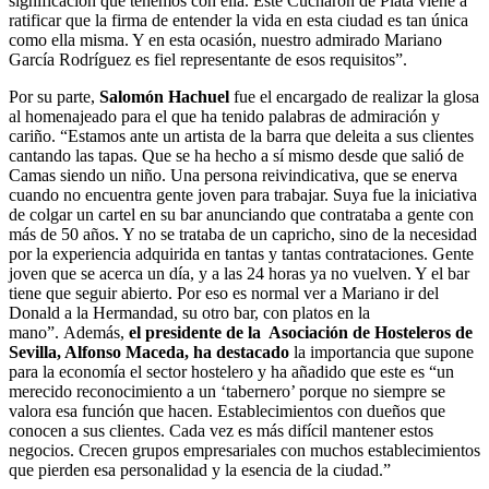
significación que tenemos con ella. Este Cucharón de Plata viene a
ratificar que la firma de entender la vida en esta ciudad es tan única
como ella misma. Y en esta ocasión, nuestro admirado Mariano
García Rodríguez es fiel representante de esos requisitos”.
Por su parte,
Salomón Hachuel
fue el encargado de realizar la glosa
al homenajeado para el que ha tenido palabras de admiración y
cariño. “Estamos ante un artista de la barra que deleita a sus clientes
cantando las tapas. Que se ha hecho a sí mismo desde que salió de
Camas siendo un niño. Una persona reivindicativa, que se enerva
cuando no encuentra gente joven para trabajar. Suya fue la iniciativa
de colgar un cartel en su bar anunciando que contrataba a gente con
más de 50 años. Y no se trataba de un capricho, sino de la necesidad
por la experiencia adquirida en tantas y tantas contrataciones. Gente
joven que se acerca un día, y a las 24 horas ya no vuelven. Y el bar
tiene que seguir abierto. Por eso es normal ver a Mariano ir del
Donald a la Hermandad, su otro bar, con platos en la
mano”.
Además,
el presidente de la Asociación de Hosteleros de
Sevilla, Alfonso Maceda, ha destacado
la importancia que supone
para la economía el sector hostelero y ha añadido que este es “un
merecido reconocimiento a un ‘tabernero’ porque no siempre se
valora esa función que hacen. Establecimientos con dueños que
conocen a sus clientes. Cada vez es más difícil mantener estos
negocios. Crecen grupos empresariales con muchos establecimientos
que pierden esa personalidad y la esencia de la ciudad.”