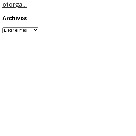
otorga...
Archivos
Archivos
677 964 033
Plaza de la contratación, 8
info@fundacioncamaradesevilla.com