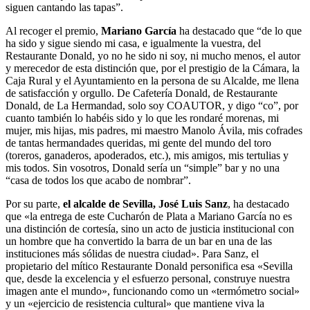
siguen cantando las tapas”.
Al recoger el premio,
Mariano García
ha destacado que “de lo que
ha sido y sigue siendo mi casa, e igualmente la vuestra, del
Restaurante Donald, yo no he sido ni soy, ni mucho menos, el autor
y merecedor de esta distinción que, por el prestigio de la Cámara, la
Caja Rural y el Ayuntamiento en la persona de su Alcalde, me llena
de satisfacción y orgullo. De Cafetería Donald, de Restaurante
Donald, de La Hermandad, solo soy COAUTOR, y digo “co”, por
cuanto también lo habéis sido y lo que les rondaré morenas, mi
mujer, mis hijas, mis padres, mi maestro Manolo Ávila, mis cofrades
de tantas hermandades queridas, mi gente del mundo del toro
(toreros, ganaderos, apoderados, etc.), mis amigos, mis tertulias y
mis todos. Sin vosotros, Donald sería un “simple” bar y no una
“casa de todos los que acabo de nombrar”.
Por su parte,
el alcalde de Sevilla, José Luis Sanz
, ha destacado
que «la entrega de este Cucharón de Plata a Mariano García no es
una distinción de cortesía, sino un acto de justicia institucional con
un hombre que ha convertido la barra de un bar en una de las
instituciones más sólidas de nuestra ciudad». Para Sanz, el
propietario del mítico Restaurante Donald personifica esa «Sevilla
que, desde la excelencia y el esfuerzo personal, construye nuestra
imagen ante el mundo», funcionando como un «termómetro social»
y un «ejercicio de resistencia cultural» que mantiene viva la