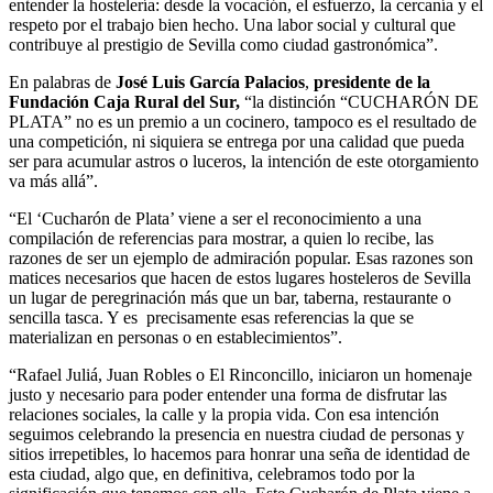
entender la hostelería: desde la vocación, el esfuerzo, la cercanía y el
respeto por el trabajo bien hecho. Una labor social y cultural que
contribuye al prestigio de Sevilla como ciudad gastronómica”.
En palabras de
José Luis García Palacios
,
presidente de la
Fundación Caja Rural del Sur,
“la distinción “CUCHARÓN DE
PLATA” no es un premio a un cocinero, tampoco es el resultado de
una competición, ni siquiera se entrega por una calidad que pueda
ser para acumular astros o luceros, la intención de este otorgamiento
va más allá”.
“El ‘Cucharón de Plata’ viene a ser el reconocimiento a una
compilación de referencias para mostrar, a quien lo recibe, las
razones de ser un ejemplo de admiración popular. Esas razones son
matices necesarios que hacen de estos lugares hosteleros de Sevilla
un lugar de peregrinación más que un bar, taberna, restaurante o
sencilla tasca. Y es precisamente esas referencias la que se
materializan en personas o en establecimientos”.
“Rafael Juliá, Juan Robles o El Rinconcillo, iniciaron un homenaje
justo y necesario para poder entender una forma de disfrutar las
relaciones sociales, la calle y la propia vida. Con esa intención
seguimos celebrando la presencia en nuestra ciudad de personas y
sitios irrepetibles, lo hacemos para honrar una seña de identidad de
esta ciudad, algo que, en definitiva, celebramos todo por la