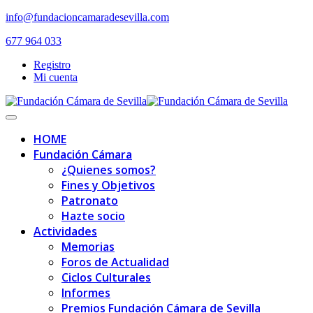
Skip
info@fundacioncamaradesevilla.com
to
677 964 033
content
Registro
Mi cuenta
Toggle
navigation
HOME
Fundación Cámara
¿Quienes somos?
Fines y Objetivos
Patronato
Hazte socio
Actividades
Memorias
Foros de Actualidad
Ciclos Culturales
Informes
Premios Fundación Cámara de Sevilla