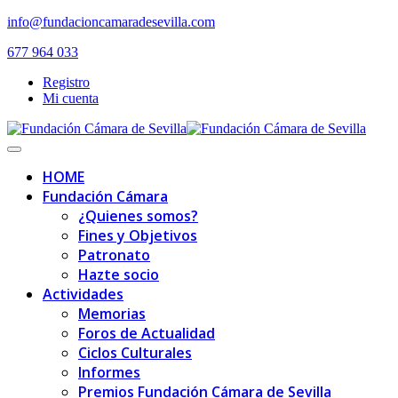
Skip
info@fundacioncamaradesevilla.com
to
677 964 033
content
Registro
Mi cuenta
Toggle
navigation
HOME
Fundación Cámara
¿Quienes somos?
Fines y Objetivos
Patronato
Hazte socio
Actividades
Memorias
Foros de Actualidad
Ciclos Culturales
Informes
Premios Fundación Cámara de Sevilla