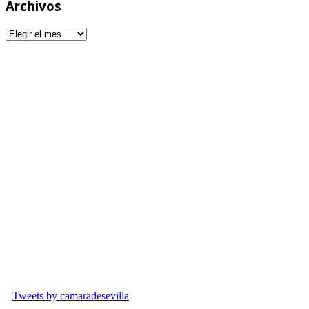
Archivos
Archivos
677 964 033
Plaza de la contratación, 8
info@fundacioncamaradesevilla.com
Tweets by camaradesevilla