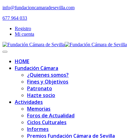
Skip
info@fundacioncamaradesevilla.com
to
677 964 033
content
Registro
Mi cuenta
Toggle
navigation
HOME
Fundación Cámara
¿Quienes somos?
Fines y Objetivos
Patronato
Hazte socio
Actividades
Memorias
Foros de Actualidad
Ciclos Culturales
Informes
Premios Fundación Cámara de Sevilla