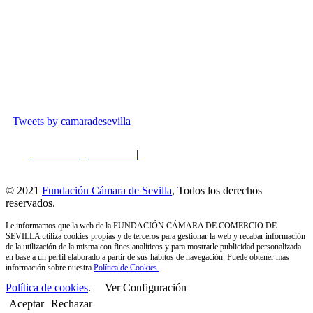
Plaza de la contratación, 8
info@fundacioncamaradesevilla.com
Tweets by camaradesevilla
Política de privacidad
|
Política de Cookies
|
Perfil del
Contratante
© 2021
Fundación Cámara de Sevilla
, Todos los derechos
reservados.
Le informamos que la web de la FUNDACIÓN CÁMARA DE COMERCIO DE
SEVILLA utiliza cookies propias y de terceros para gestionar la web y recabar información
de la utilización de la misma con fines analíticos y para mostrarle publicidad personalizada
en base a un perfil elaborado a partir de sus hábitos de navegación. Puede obtener más
información sobre nuestra
Política de Cookies.
Política de cookies
.
Ver Configuración
Aceptar
Rechazar