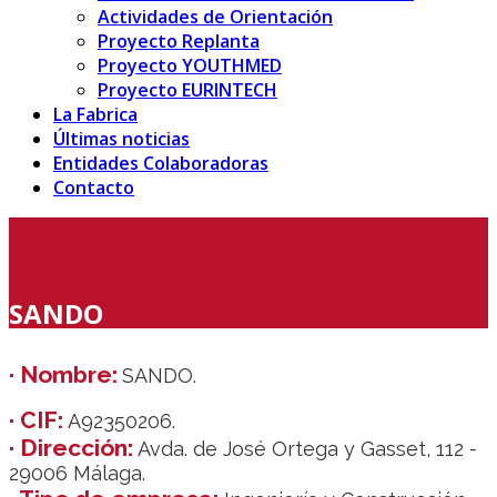
Actividades de Orientación
Proyecto Replanta
Proyecto YOUTHMED
Proyecto EURINTECH
La Fabrica
Últimas noticias
Entidades Colaboradoras
Contacto
SANDO
· Nombre:
SANDO.
· CIF:
A92350206.
· Dirección:
Avda. de José Ortega y Gasset, 112 -
29006 Málaga.