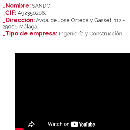
_Nombre:
SANDO.
_CIF:
A92350206.
_Dirección:
Avda. de José Ortega y Gasset, 112 -
29006 Málaga.
_Tipo de empresa:
Ingeniería y Construcción.