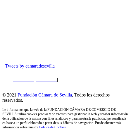
Plaza de la contratación, 8
info@fundacioncamaradesevilla.com
Tweets by camaradesevilla
Política de privacidad
|
Política de Cookies
|
Perfil del
Contratante
© 2021
Fundación Cámara de Sevilla
, Todos los derechos
reservados.
Le informamos que la web de la FUNDACIÓN CÁMARA DE COMERCIO DE
SEVILLA utiliza cookies propias y de terceros para gestionar la web y recabar información
de la utilización de la misma con fines analíticos y para mostrarle publicidad personalizada
en base a un perfil elaborado a partir de sus hábitos de navegación. Puede obtener más
información sobre nuestra
Política de Cookies.