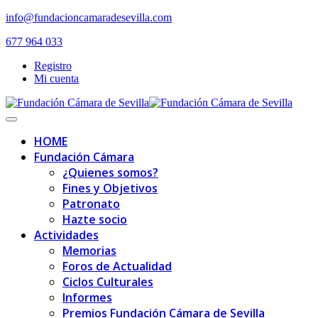
Skip
info@fundacioncamaradesevilla.com
to
677 964 033
content
Registro
Mi cuenta
Toggle
navigation
HOME
Fundación Cámara
¿Quienes somos?
Fines y Objetivos
Patronato
Hazte socio
Actividades
Memorias
Foros de Actualidad
Ciclos Culturales
Informes
Premios Fundación Cámara de Sevilla